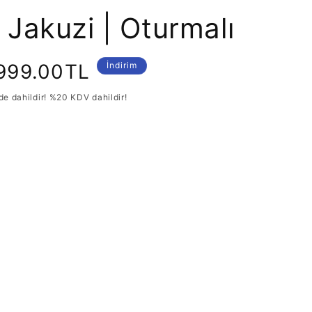
 Jakuzi | Oturmalı
imli
999.00TL
İndirim
de dahildir! %20 KDV dahildir!