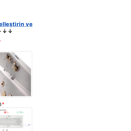
elleştirin ve
↓↓↓
)