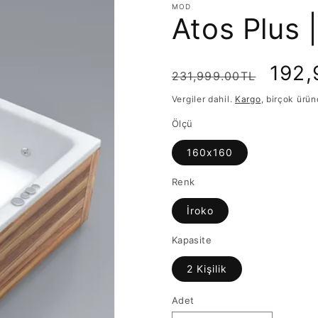
MOD
Atos Plus |
Normal
İndir
192,
231,999.00TL
fiyat
fiyat
Vergiler dahil.
Kargo
, birçok ürün
Ölçü
160x160
Renk
İroko
Kapasite
2 Kişilik
Adet