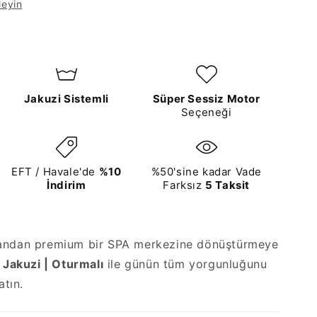
leyin
Jakuzi Sistemli
Süper Sessiz Motor
Seçeneği
EFT / Havale'de
%10
%50'sine kadar Vade
İndirim
Farksız
5 Taksit
landan premium bir SPA merkezine dönüştürmeye
 Jakuzi | Oturmalı
ile günün tüm yorgunluğunu
atın.