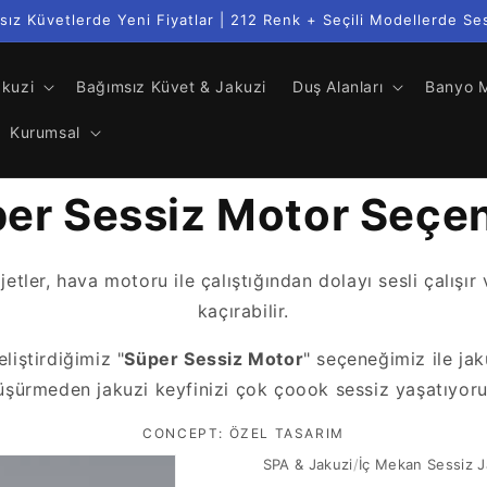
sız Küvetlerde Yeni Fiyatlar | 212 Renk + Seçili Modellerde Se
akuzi
Bağımsız Küvet & Jakuzi
Duş Alanları
Banyo M
Kurumsal
er Sessiz Motor Seçe
tler, hava motoru ile çalıştığından dolayı sesli çalışır 
kaçırabilir.
eliştirdiğimiz "
Süper Sessiz Motor
" seçeneğimiz ile ja
üşürmeden jakuzi keyfinizi çok çoook sessiz yaşatıyoru
CONCEPT: ÖZEL TASARIM
SPA & Jakuzi
/
İç Mekan Sessiz J