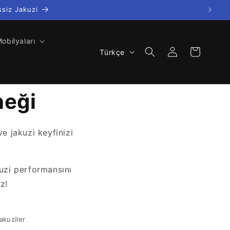
ssiz Jakuzi
obilyaları
Oturum
D
Sepet
Türkçe
aç
i
l
neği
ve jakuzi keyfinizi
kuzi performansını
z!
akuziler