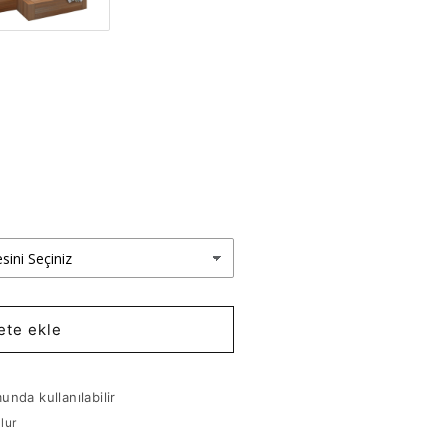
ete ekle
nda kullanılabilir
lur