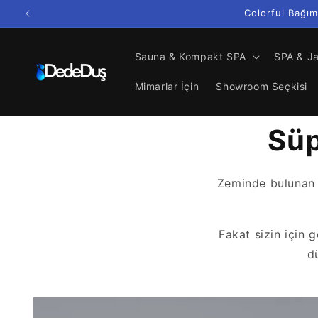
İçeriğe
Colorful Bağım
atla
Sauna & Kompakt SPA
SPA & J
Mimarlar İçin
Showroom Seçkisi
Süp
Zeminde bulunan je
Fakat sizin için g
d
Ürün
bilgisine