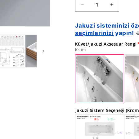
Atos
Atos
Plus
Plus
|
|
Jakuzi sisteminizi
öz
Jakuzi
Jakuzi
seçimlerinizi
yapın!
|
|
Oturmalı
Oturmalı
Küvet/Jakuzi Aksesuar Rengi
için
için
Krom
adedi
adedi
azaltın
artırın
Jakuzi Sistem Seçeneği (Krom