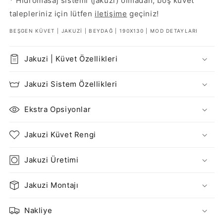
* Hidromasaj sistemi (jakuzi) olmadan, boş küvet
talepleriniz için lütfen
iletişime
geçiniz!
BEŞGEN KÜVET | JAKUZI | BEYDAĞ | 190X130 | MOD DETAYLARI
Jakuzi | Küvet Özellikleri
Jakuzi Sistem Özellikleri
E kstra Opsiyonlar
J akuzi Küvet Rengi
J akuzi Üretimi
Jakuzi Montajı
Nakliye