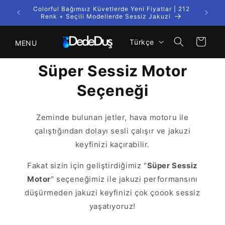
İçeriğe
Colorful Bağımsız Küvetlerde Yeni Fiyatlar | 212
Kargo
atla
Renk + Seçili Modellerde Sessiz Jakuzi
D
Sepet
Türkçe
MENU
i
l
Süper Sessiz Motor
Seçeneği
Zeminde bulunan jetler, hava motoru ile
çalıştığından dolayı sesli çalışır ve jakuzi
keyfinizi kaçırabilir.
Fakat sizin için geliştirdiğimiz "
Süper Sessiz
Motor
" seçeneğimiz ile jakuzi performansını
düşürmeden jakuzi keyfinizi çok çoook sessiz
yaşatıyoruz!