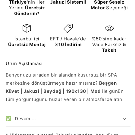
Türkiye
'nin Her
Jakuzi Sistemli
Süper Sessiz
Yerine
Ücretsiz
Motor
Seçeneği
Gönderim*
İstanbul içi
EFT / Havale'de
%50'sine kadar
Ücretsiz Montaj
%10 İndirim
Vade Farksız
5
Taksit
Ürün Açıklaması
Banyonuzu sıradan bir alandan kusursuz bir SPA
merkezine dönüştürmeye hazır mısınız?
Beşgen
Küvet | Jakuzi | Beydağ | 190x130 | Mod
ile günün
tüm yorgunluğunu huzur veren bir atmosferde atın.
Devamı...
✅