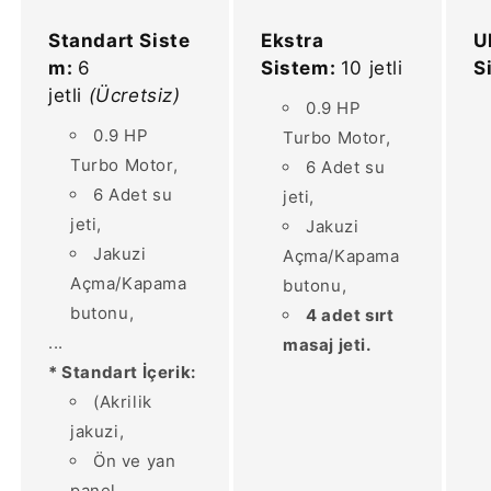
Standart Siste
Ekstra
U
m:
6
Sistem:
10 jetli
S
jetli
(Ücretsiz)
0.9 HP
0.9 HP
Turbo Motor,
Turbo Motor,
6 Adet su
6 Adet su
jeti,
jeti,
Jakuzi
Jakuzi
Açma/Kapama
Açma/Kapama
butonu,
butonu,
4 adet sırt
...
masaj jeti.
* Standart İçerik:
(Akrilik
jakuzi,
Ön ve yan
panel,