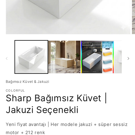
Medya
M
1
2
modda
m
oynatın
o
Bağımsız Küvet & Jakuzi
COLORFUL
Sharp Bağımsız Küvet |
Jakuzi Seçenekli
Yeni fiyat avantajı | Her modele jakuzi + süper sessiz
motor + 212 renk