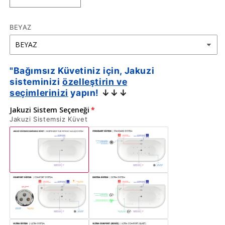
Bağımsız
Bağımsız
Küvet
Küvet
BEYAZ
|
|
Jakuzi
Jakuzi
Seçenekli
Seçenekli
için
için
"Bağımsız Küvetiniz için, Jakuzi
adedi
adedi
sisteminizi
özelleştirin ve
azaltın
artırın
seçimlerinizi
yapın!
↓↓↓
Jakuzi Sistem Seçeneği
Jakuzi Sistemsiz Küvet