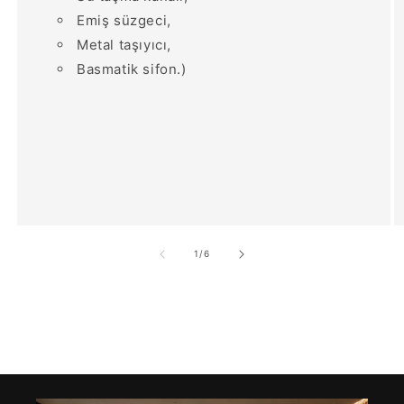
Emiş süzgeci,
Metal taşıyıcı,
Basmatik sifon.)
/
1
/
6