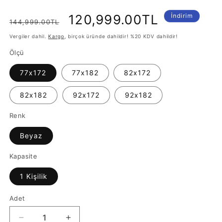
Normal
İndirimli
120,999.00TL
İndirim
144,999.00TL
fiyat
fiyat
Vergiler dahil.
Kargo
, birçok üründe dahildir! %20 KDV dahildir!
Ölçü
77x172
77x182
82x172
82x182
92x172
92x182
Renk
Beyaz
Kapasite
1 Kişilik
Adet
Sharp
Sharp