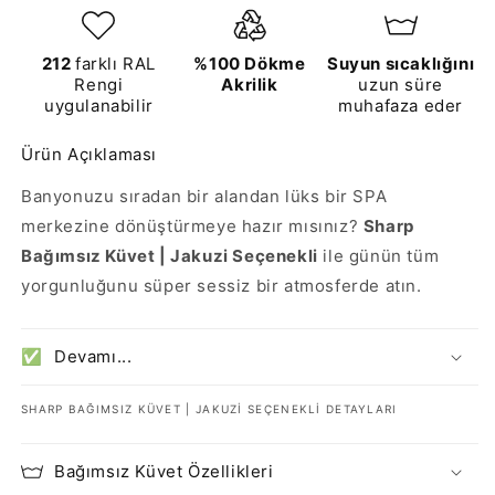
212
farklı RAL
%100 Dökme
Suyun sıcaklığını
Rengi
Akrilik
uzun süre
uygulanabilir
muhafaza eder
Ürün Açıklaması
Banyonuzu sıradan bir alandan lüks bir SPA
merkezine dönüştürmeye hazır mısınız?
Sharp
Bağımsız Küvet | Jakuzi Seçenekli
ile günün tüm
yorgunluğunu süper sessiz bir atmosferde atın.
Devamı...
✅
SHARP BAĞIMSIZ KÜVET | JAKUZI SEÇENEKLI DETAYLARI
Bağımsız Küvet Özellikleri