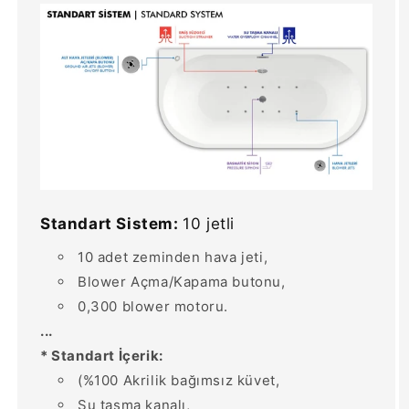
Standart Sistem:
10 jetli
10 adet zeminden hava jeti,
Blower Açma/Kapama butonu,
0,300 blower motoru.
...
* Standart İçerik:
(%100 Akrilik bağımsız küvet,
Su taşma kanalı,