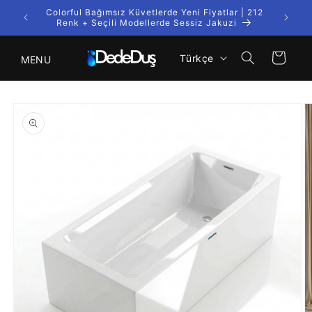
İçeriğe
Colorful Bağımsız Küvetlerde Yeni Fiyatlar | 212
Kargo
atla
Renk + Seçili Modellerde Sessiz Jakuzi
D
Sepet
Türkçe
MENU
i
l
Ürün
bilgisine
atla