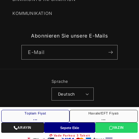
KOMMUNIKATION
Abonnieren Sie unsere E-Mails
E-Mail
Sprache
Deutsch
Zahlungsmethoden
Toplam Fiyat
Havale/EFT Fiyatı
© 2026,
Dede Duş
Powered by Shopify
Widerrufsrecht
...
...
Datenschutzerklärung
AGB
Versand
Impressum
ARAYIN
YAZIN
Sepete Ekle
Kontaktinformationen
💳 Vade Farksız 3 Taksit