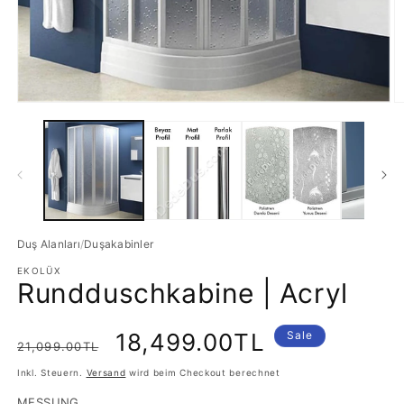
Medien
M
1
2
in
in
Modal
M
öffnen
ö
Duş Alanları
/
Duşakabinler
EKOLÜX
Rundduschkabine | Acryl
Normaler
Verkaufspreis
18,499.00TL
Sale
21,099.00TL
Preis
Inkl. Steuern.
Versand
wird beim Checkout berechnet
MESSUNG