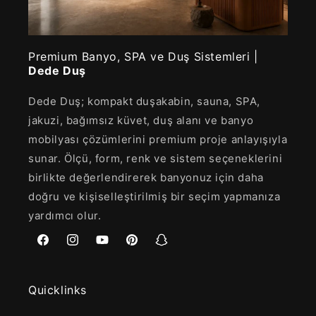
Premium Banyo, SPA ve Duş Sistemleri |
Dede Duş
Dede Duş; kompakt duşakabin, sauna, SPA,
jakuzi, bağımsız küvet, duş alanı ve banyo
mobilyası çözümlerini premium proje anlayışıyla
sunar. Ölçü, form, renk ve sistem seçeneklerini
birlikte değerlendirerek banyonuz için daha
doğru ve kişiselleştirilmiş bir seçim yapmanıza
yardımcı olur.
Facebook
Instagram
YouTube
Pinterest
Snapchat
Quicklinks