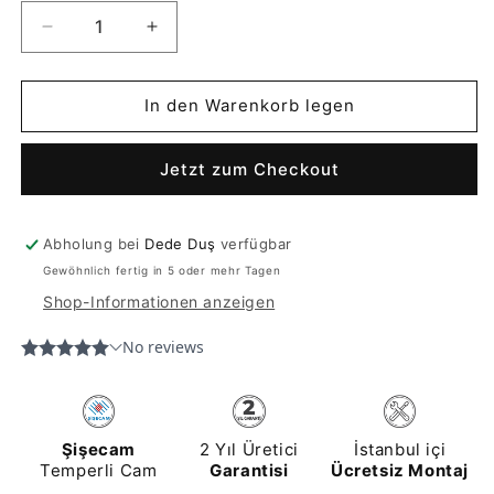
Verringere
Erhöhe
die
die
Menge
Menge
für
für
In den Warenkorb legen
Rundduschkabine
Rundduschkabine
|
|
Jetzt zum Checkout
Acryl
Acryl
Abholung bei
Dede Duş
verfügbar
Gewöhnlich fertig in 5 oder mehr Tagen
Shop-Informationen anzeigen
Şişecam
2 Yıl Üretici
İstanbul içi
Temperli Cam
Garantisi
Ücretsiz Montaj