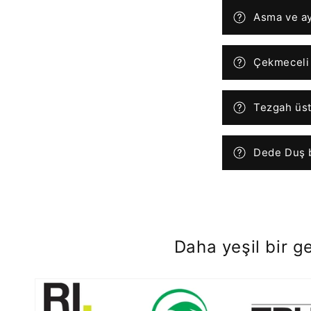
Asma ve aya
Çekmeceli 
Tezgah üstü
Dede Duş b
Daha yeşil bir g