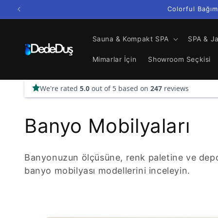
تخطى
Colorful Bağım
الى
المحتوى
Sauna & Kompakt SPA
SPA & J
Mimarlar İçin
Showroom Seçkisi
م
Banyo Mobilyaları
ج
Banyonuzun ölçüsüne, renk paletine ve depo
م
banyo mobilyası modellerini inceleyin.
و