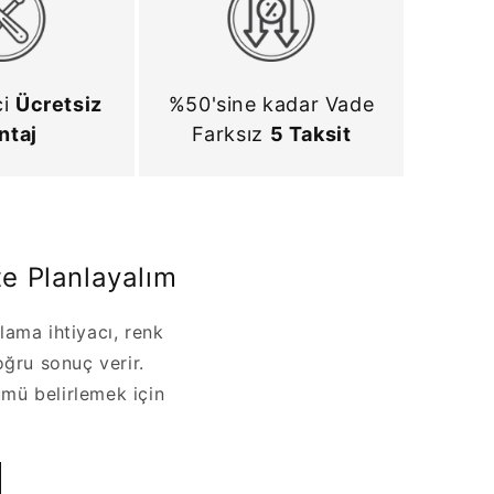
çi
Ücretsiz
%50'sine kadar Vade
ntaj
Farksız
5 Taksit
e Planlayalım
lama ihtiyacı, renk
oğru sonuç verir.
mü belirlemek için