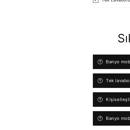
Sı
Banyo mobi
Tek lavabol
Kişiselleşt
Banyo mobi