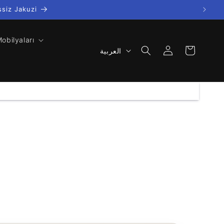
ssiz Jakuzi
obilyaları
تسجيل
ل
سلة
العربية
الدخول
غ
ة