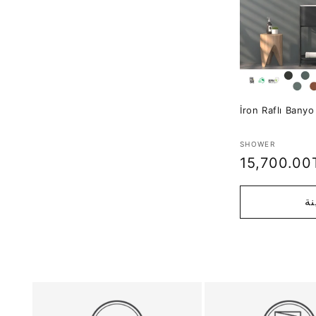
İron Raflı Banyo
تاجر:
SHOWER
السعر
15,700.00
العادي
نة