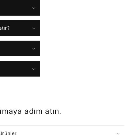
atır?
rumaya adım atın.
 Ürünler