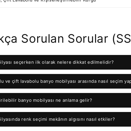
kça Sorulan Sorular (S
lyası seçerken ilk olarak nelere dikkat edilmelidir?
u ve çift lavabolu banyo mobilyası arasında nasıl seçim yap
irilebilir banyo mobilyası ne anlama gelir?
lyasında renk seçimi mekânın algısını nasıl etkiler?