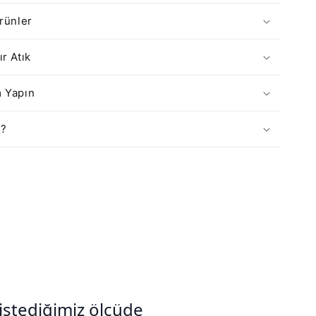
Ürünler
r Atık
m Yapın
ş?