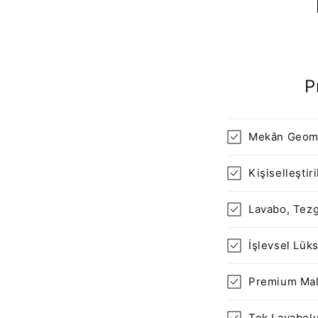
P
Mekân Geome
Kişiselleştir
Lavabo, Tez
İşlevsel Lük
Premium Mal
Tek Lavabolu,