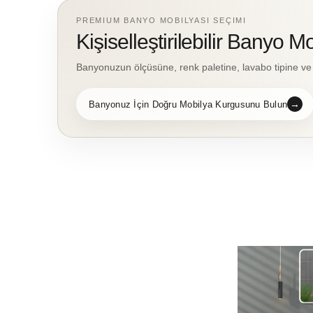
ع
PREMIUM BANYO MOBILYASI SEÇIMI
Kişiselleştirilebilir Banyo Mo
ة
Banyonuzun ölçüsüne, renk paletine, lavabo tipine v
:
→
Banyonuz İçin Doğru Mobilya Kurgusunu Bulun