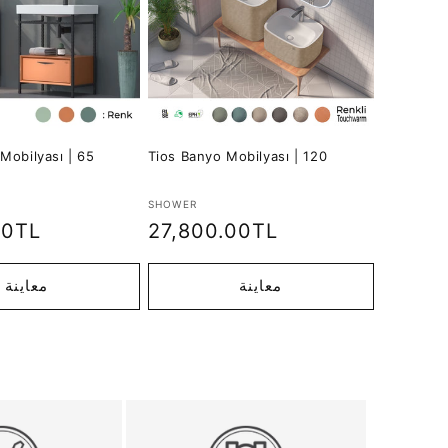
Mobilyası | 65
Tios Banyo Mobilyası | 120
تاجر:
SHOWER
السعر
27,800.00TL
00TL
العادي
معاينة
معاينة