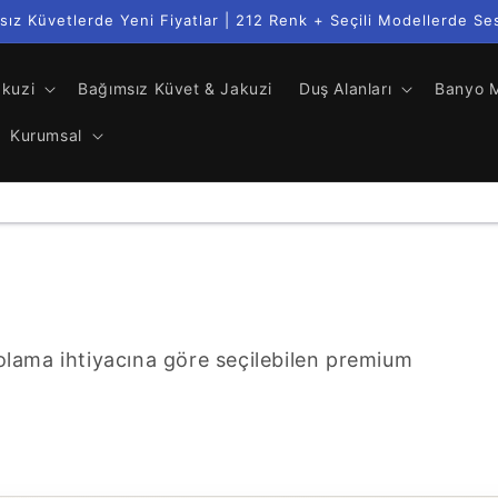
sız Küvetlerde Yeni Fiyatlar | 212 Renk + Seçili Modellerde Se
akuzi
Bağımsız Küvet & Jakuzi
Duş Alanları
Banyo M
Kurumsal
lama ihtiyacına göre seçilebilen premium